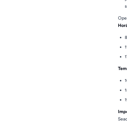
s
Oper
Horá
1
1
Temp
1
1
Impo
Seac