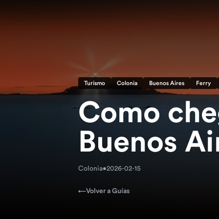
Turismo
Colonia
Buenos Aires
Ferry
Como cheg
Buenos Air
Colonia
•
2026-02-15
←
Volver a Guías