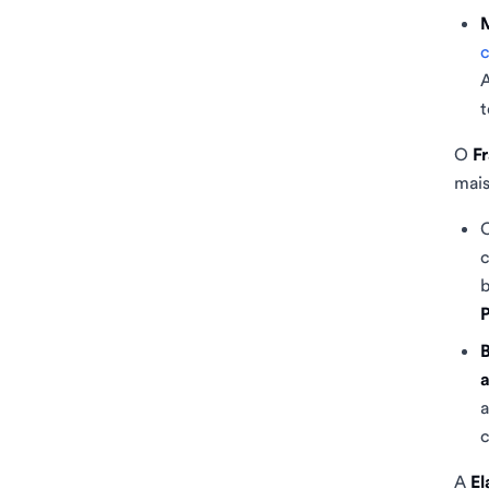
c
A
t
O
F
mais
C
c
b
P
a
a
c
A
El