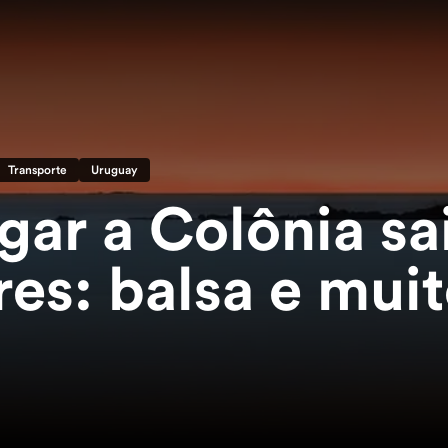
Transporte
Uruguay
ar a Colônia sa
es: balsa e mui