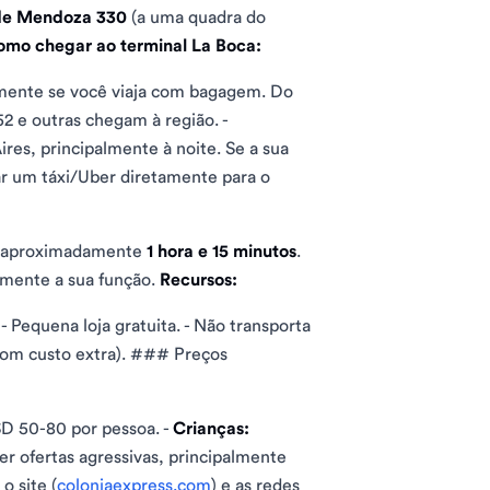
de Mendoza 330
(a uma quadra do
mo chegar ao terminal La Boca:
mente se você viaja com bagagem. Do
52 e outras chegam à região. -
res, principalmente à noite. Se a sua
ar um táxi/Uber diretamente para o
em aproximadamente
1 hora e 15 minutos
.
mente a sua função.
Recursos:
 - Pequena loja gratuita. - Não transporta
(com custo extra). ### Preços
D 50-80 por pessoa. -
Crianças:
r ofertas agressivas, principalmente
o site (
coloniaexpress.com
) e as redes