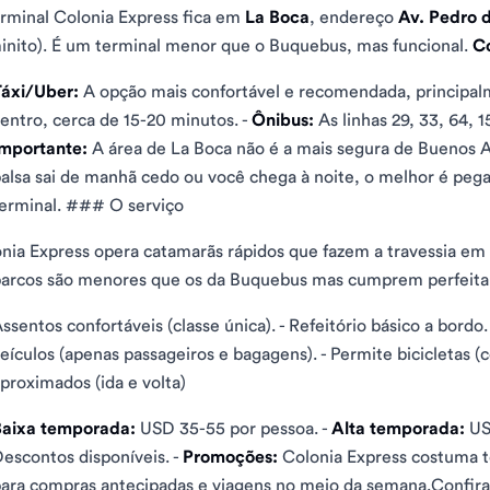
rminal Colonia Express fica em
La Boca
, endereço
Av. Pedro 
nito). É um terminal menor que o Buquebus, mas funcional.
Co
áxi/Uber:
A opção mais confortável e recomendada, principal
entro, cerca de 15-20 minutos. -
Ônibus:
As linhas 29, 33, 64, 1
mportante:
A área de La Boca não é a mais segura de Buenos Ai
alsa sai de manhã cedo ou você chega à noite, o melhor é peg
erminal. ### O serviço
nia Express opera catamarãs rápidos que fazem a travessia 
arcos são menores que os da Buquebus mas cumprem perfeita
ssentos confortáveis (classe única). - Refeitório básico a bordo.
eículos (apenas passageiros e bagagens). - Permite bicicletas 
proximados (ida e volta)
Baixa temporada:
USD 35-55 por pessoa. -
Alta temporada:
US
escontos disponíveis. -
Promoções:
Colonia Express costuma te
ara compras antecipadas e viagens no meio da semana.Confira 