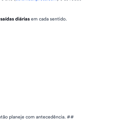
 saídas diárias
em cada sentido.
então planeje com antecedência. ##