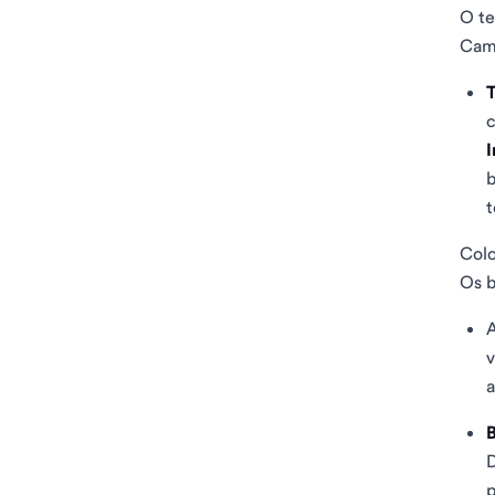
O te
Cami
T
c
I
b
t
Colo
Os b
A
v
a
D
p