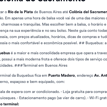
zar o
Río de la Plata
de Buenos Aires até
Colônia del Sacrame
ão. Em apenas uma hora de balsa você vai de uma das maiores 
 charmosas e tranquilas. Mas escolher bem a balsa, o horário
rença na sua experiência e no seu bolso. Neste guia conto todas
essia, com preços atualizados, horários, dicas de compras e tud
essia o mais confortável e econômica possível. ## Buquebus: a
uebus
é a maior e mais consolidada empresa que opera a trave
, possui a mais moderna frota e oferece dois tipos de serviço
cidades. ###Terminal em Buenos Aires
rminal da Buquebus fica em
Puerto Madero
, endereço
Av. Ant
rno, espaçoso e bem equipado, com:
ala de espera com ar condicionado. - Loja gratuita para compra
uiosques. - Estacionamento pago (se vier de carro). - Wi-Fi gratu
o terminal: