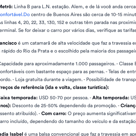
Metrô:
Linha B para L.N. estação. Alem, e de lá você anda cerca
onfortável.Do
centro de Buenos Aires são cerca de 10-15 minut
s linhas 4, 20, 22, 33, 130, 152 e outras têm parada nas proximi
erminal. Se for deixar o carro por vários dias, verifique as tari
rancisco
é um catamarã de alta velocidade que faz a travessi
 rápido do Rio da Prata e o escolhido pela maioria dos passagei
apacidade para aproximadamente 1.000 passageiros. - Classe E
onfortáveis ​​com bastante espaço para as pernas. - Telas de ent
ordo. - Loja gratuita durante a viagem. - Possibilidade de transp
reços de referência (ida e volta, classe turística):
Baixa temporada:
USD 50-70 por pessoa. -
Alta temporada:
US
nos):
Desconto de 25-50% dependendo da promoção. -
Crianç
ssento atribuído). -
Com carro:
O preço aumenta significativa
arro incluído, dependendo do tamanho do veículo e da estação).
adia Isabel
é uma balsa convencional que faz a travessia em 