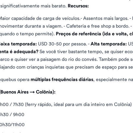
significativamente mais barato.
Recursos:
aior capacidade de carga de veículos.- Assentos mais largos. -
ovimentar durante a viagem. - Cafeteria e free shop a bordo. 
quando o tempo permite).
Preços de referência (ida e volta, cl
Baixa temporada:
USD 30-50 por pessoa. -
Alta temporada:
US
lenta é adequada?
Se você tiver bastante tempo, se quiser eco
arco e quiser ver a paisagem do rio do convés. Também pode s
iajando com crianças inquietas que precisam de espaço para 
uquebus opera
múltiplas frequências diárias
, especialmente na
(Buenos Aires → Colônia):
h00 / 7h30 (ferry rápido, ideal para um dia inteiro em Colônia)
8h30 / 9h00
10h30/11h00