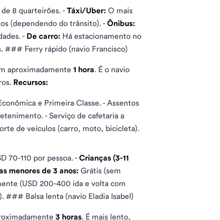
 de 8 quarteirões. -
Táxi/Uber:
O mais
os (dependendo do trânsito). -
Ônibus:
dades. -
De carro:
Há estacionamento no
fas. ### Ferry rápido (navio Francisco)
a em aproximadamente
1 hora
. É o navio
ros.
Recursos:
conômica e Primeira Classe. - Assentos
retenimento. - Serviço de cafetaria a
orte de veículos (carro, moto, bicicleta).
D 70-110 por pessoa. -
Crianças (3-11
as menores de 3 anos:
Grátis (sem
mente (USD 200-400 ida e volta com
 ### Balsa lenta (navio Eladia Isabel)
aproximadamente
3 horas
. É mais lento,