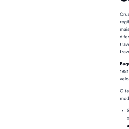
Cru
regi
mais
dife
trav
trav
Buq
1981
velo
O te
mode
S
q
a