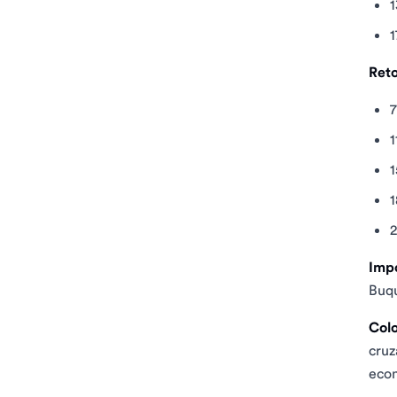
1
1
Reto
1
1
1
2
Impo
Buqu
Colo
cruz
econ