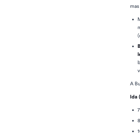
mas 
M
m
(
b
v
A B
Ida 
7