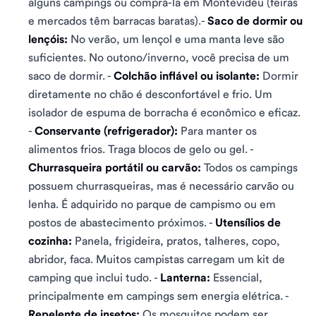
alguns campings ou comprá-la em Montevidéu (feiras
e mercados têm barracas baratas).-
Saco de dormir ou
lençóis:
No verão, um lençol e uma manta leve são
suficientes. No outono/inverno, você precisa de um
saco de dormir. -
Colchão inflável ou isolante:
Dormir
diretamente no chão é desconfortável e frio. Um
isolador de espuma de borracha é econômico e eficaz.
-
Conservante (refrigerador):
Para manter os
alimentos frios. Traga blocos de gelo ou gel. -
Churrasqueira portátil ou carvão:
Todos os campings
possuem churrasqueiras, mas é necessário carvão ou
lenha. É adquirido no parque de campismo ou em
postos de abastecimento próximos. -
Utensílios de
cozinha:
Panela, frigideira, pratos, talheres, copo,
abridor, faca. Muitos campistas carregam um kit de
camping que inclui tudo. -
Lanterna:
Essencial,
principalmente em campings sem energia elétrica. -
Repelente de insetos:
Os mosquitos podem ser