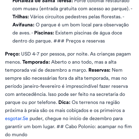
Fortaleza de Santa Teresa:
Forte colonial restaurado
com museu (entrada gratuita com acesso ao parque). -
Trilhas:
Vários circuitos pedestres pelas florestas. -
Avifauna:
O parque é um bom local para observação
de aves. -
Piscinas:
Existem piscinas de água doce
dentro do parque. ### Preços e reservas
Preço:
USD 4-7 por pessoa, por noite. As crianças pagam
menos.
Temporada:
Aberto o ano todo, mas a alta
temporada vai de dezembro a março.
Reservas:
Nem
sempre são necessárias fora da alta temporada, mas no
período janeiro-fevereiro é imprescindível fazer reserva
com antecedência. Isso pode ser feito na secretaria do
parque ou por telefone.
Dica:
Os terrenos na região
próxima à praia são os mais cobiçados e os primeiros a
esgotar.Se
puder, chegue no início de dezembro para
garantir um bom lugar. ## Cabo Polonio: acampar no fim
do mundo