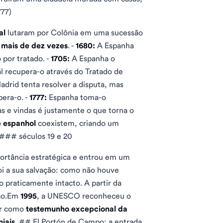
777)
al
lutaram por Colônia em uma sucessão
e
mais de dez vezes
. -
1680:
A Espanha
 por tratado. -
1705:
A Espanha o
l recupera-o através do Tratado de
drid tenta resolver a disputa, mas
era-o. -
1777:
Espanha toma-o
as e vindas é justamente o que torna o
e espanhol
coexistem, criando um
### séculos 19 e 20
ortância estratégica e entrou em um
i a sua salvação: como não houve
 praticamente intacto. A partir da
ção.Em
1995
, a UNESCO reconheceu o
or como
testemunho excepcional da
niais
. ## El Portón de Campo: a entrada