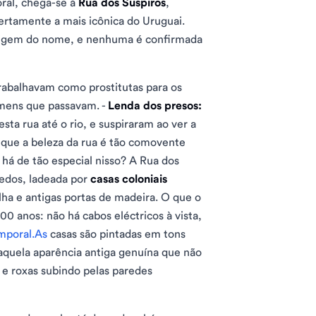
ral, chega-se à
Rua dos Suspiros
,
ertamente a mais icônica do Uruguai.
origem do nome, e nenhuma é confirmada
rabalhavam como prostitutas para os
omens que passavam. -
Lenda dos presos:
ta rua até o rio, e suspiraram ao ver a
 que a beleza da rua é tão comovente
á de tão especial nisso? A Rua dos
pedos, ladeada por
casas coloniais
ha e antigas portas de madeira. O que o
0 anos: não há cabos eléctricos à vista,
mporal.As
casas são pintadas em tons
m aquela aparência antiga genuína que não
a e roxas subindo pelas paredes