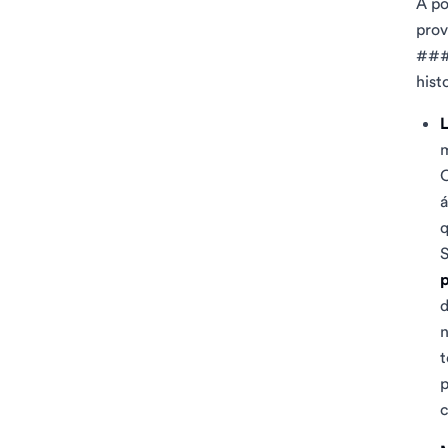
A po
prov
### 
hist
L
m
O
á
q
S
p
d
n
t
p
c