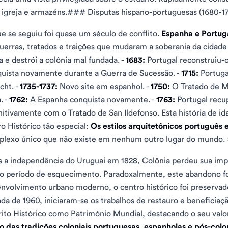
igreja e armazéns.### Disputas hispano-portuguesas (1680-1
e se seguiu foi quase um século de conflito.
Espanha e Portug
uerras, tratados e traições que mudaram a soberania da cidad
a e destrói a colônia mal fundada. -
1683:
Portugal reconstruiu-o
uista novamente durante a Guerra de Sucessão. -
1715:
Portuga
cht. -
1735-1737:
Novo site em espanhol. -
1750:
O Tratado de Ma
. -
1762:
A Espanha conquista novamente. -
1763:
Portugal recup
nitivamente com o Tratado de San Ildefonso. Esta história de id
ro Histórico tão especial:
Os estilos arquitetônicos português 
lexo único que não existe em nenhum outro lugar do mundo. 
 a independência do Uruguai em 1828, Colônia perdeu sua imp
o período de esquecimento. Paradoxalmente, este abandono fo
nvolvimento urbano moderno, o centro histórico foi preservado
da de 1960, iniciaram-se os trabalhos de restauro e beneficia
rito Histórico como Património Mundial, destacando o seu val
o das tradições coloniais portuguesas, espanholas e pós-colo