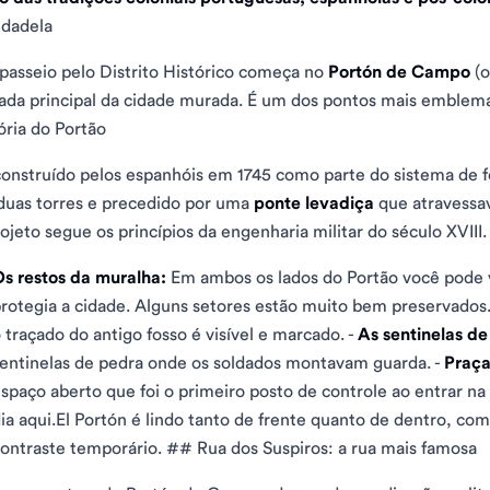
idadela
passeio pelo Distrito Histórico começa no
Portón de Campo
(
ada principal da cidade murada. É um dos pontos mais emblemá
ória do Portão
construído pelos espanhóis em 1745 como parte do sistema de f
duas torres e precedido por uma
ponte levadiça
que atravessav
ojeto segue os princípios da engenharia militar do século XVII
s restos da muralha:
Em ambos os lados do Portão você pode 
rotegia a cidade. Alguns setores estão muito bem preservados.
 traçado do antigo fosso é visível e marcado. -
As sentinelas de 
entinelas de pedra onde os soldados montavam guarda. -
Praça
spaço aberto que foi o primeiro posto de controle ao entrar na
ia aqui.El Portón é lindo tanto de frente quanto de dentro, c
ontraste temporário. ## Rua dos Suspiros: a rua mais famosa