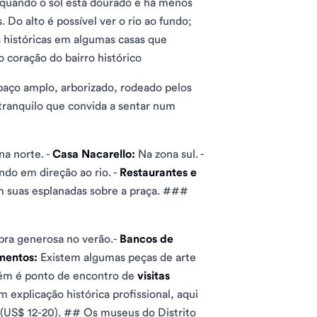
 quando o sol está dourado e há menos
 Do alto é possível ver o rio ao fundo;
 históricas em algumas casas que
 coração do bairro histórico
spaço amplo, arborizado, rodeado pelos
tranquilo que convida a sentar num
a norte. -
Casa Nacarello:
Na zona sul. -
do em direção ao rio. -
Restaurantes e
 suas esplanadas sobre a praça. ###
ra generosa no verão.-
Bancos de
mentos:
Existem algumas peças de arte
ém é ponto de encontro de
visitas
explicação histórica profissional, aqui
(US$ 12-20). ## Os museus do Distrito