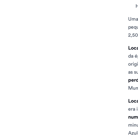
H
Uma 
pequ
2,50
Loca
da é
orig
as s
perd
Muni
Loca
era 
num
min
Azul