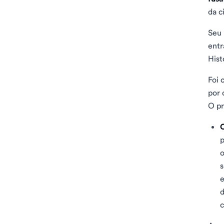
da c
Seu 
entr
Hist
Foi 
por 
O pr
O
p
o
s
e
d
c