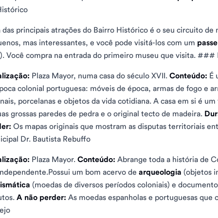
istórico
das principais atrações do Bairro Histórico é o seu circuito de
enos, mas interessantes, e você pode visitá-los com um
passe
). Você compra na entrada do primeiro museu que visita. ##
lização:
Plaza Mayor, numa casa do século XVII.
Conteúdo:
É 
poca colonial portuguesa: móveis de época, armas de fogo e 
inais, porcelanas e objetos da vida cotidiana. A casa em si é 
uas grossas paredes de pedra e o original tecto de madeira.
Dur
er:
Os mapas originais que mostram as disputas territoriais e
cipal Dr. Bautista Rebuffo
lização:
Plaza Mayor.
Conteúdo:
Abrange toda a história de Co
independente.Possui um bom acervo de
arqueologia
(objetos i
ismática
(moedas de diversos períodos coloniais) e documentos
utos.
A não perder:
As moedas espanholas e portuguesas que 
ejo