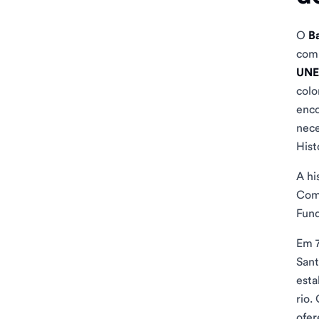
O
B
comp
UNE
colo
enco
nece
Hist
A hi
Comp
Fund
Em 7
Sant
esta
rio.
ofer