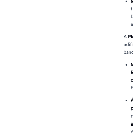
M
t
D
e
A
Pl
edif
banc
R
c
E
Á
p
v