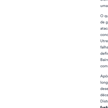
uma 
O qu
de g
atac
conq
Utre
falha
defi
Bair
comp
Após
long
dese
déca
Dist
fusã