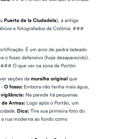
ou
Puerta de la Ciudadela
), a antiga
ticos e fotografados de Colônia. ###
ortificação. É um arco de pedra ladeado
a o fosso defensivo (hoje desaparecido).
I. ### O que ver na zona de Portón
ver seções da
muralha original
que
 -
O fosso:
Embora não tenha mais água,
vigilância:
Na parede há pequenas
 de Armas:
Logo após o Portão, um
 cidade.
Dica:
Tire sua primeira foto do
om a rua moderna ao fundo como