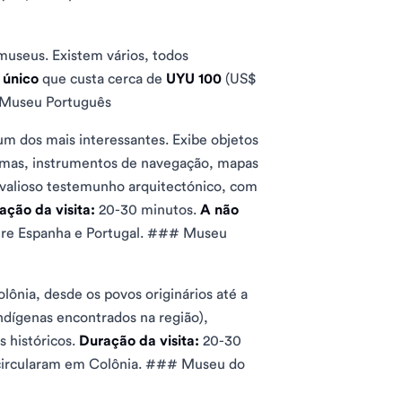
 museus. Existem vários, todos
 único
que custa cerca de
UYU 100
(US$
# Museu Português
um dos mais interessantes. Exibe objetos
armas, instrumentos de navegação, mapas
um valioso testemunho arquitectónico, com
ação da visita:
20-30 minutos.
A não
ntre Espanha e Portugal. ### Museu
lônia, desde os povos originários até a
ndígenas encontrados na região),
 históricos.
Duração da visita:
20-30
circularam em Colônia. ### Museu do