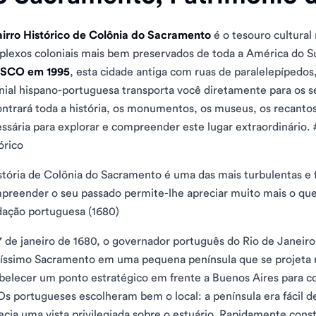
airro Histórico de Colônia do Sacramento
é o tesouro cultural
lexos coloniais mais bem preservados de toda a América do S
SCO em 1995
, esta cidade antiga com ruas de paralelepípedos
nial hispano-portuguesa transporta você diretamente para os sé
ntrará toda a história, os monumentos, os museus, os recantos
ssária para explorar e compreender este lugar extraordinário.
órico
stória de Colônia do Sacramento é uma das mais turbulentas e f
reender o seu passado permite-lhe apreciar muito mais o que
ação portuguesa (1680)
 de janeiro de 1680, o governador português do Rio de Janeir
íssimo Sacramento em uma pequena península que se projeta no
belecer um ponto estratégico em frente a Buenos Aires para c
 Os portugueses escolheram bem o local: a península era fácil d
ecia uma vista privilegiada sobre o estuário. Rapidamente con