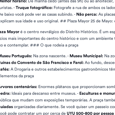
elhor horário:
De manhã cedo (antes das 9h) ou ao anoitecer,
uristas. -
Truque fotográfico:
Fotografe a rua de ambos os lados.
e baixo você pode ver as casas subindo. -
Não perca:
As placas
xplicam sua idade e uso original. ## Plaza Mayor 25 de Mayo: o
aza Mayor
é o centro nevrálgico do Distrito Histórico. É um e
ícios mais importantes do centro histórico e com um ambiente 
o e contemplar. ### O que rodeia a praça
Museu Português:
Na zona nascente. -
Museu Municipal:
Na zon
uínas do Convento de São Francisco e Farol:
Ao fundo, descen
afés:
A Drogaria e outros estabelecimentos gastronômicos têm
lementos da praça
rvores centenárias:
Enormes plátanos que proporcionam somb
pedra:
Ideais para descanso entre museus. -
Esculturas e monu
ública que mudam com exposições temporárias. A praça tamb
guiadas
organizadas diariamente. Se você quiser um passeio com 
ocê pode contratar um por cerca de
UYU 500-800 por pessoa