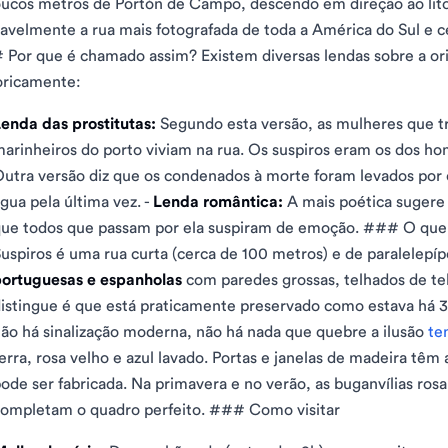
ucos metros de Portón de Campo, descendo em direção ao lito
avelmente a rua mais fotografada de toda a América do Sul e c
Por que é chamado assim? Existem diversas lendas sobre a 
oricamente:
enda das prostitutas:
Segundo esta versão, as mulheres que t
arinheiros do porto viviam na rua. Os suspiros eram os dos h
utra versão diz que os condenados à morte foram levados por es
gua pela última vez. -
Lenda romântica:
A mais poética sugere
ue todos que passam por ela suspiram de emoção. ### O que h
uspiros é uma rua curta (cerca de 100 metros) e de paralelepí
ortuguesas e espanholas
com paredes grossas, telhados de tel
istingue é que está praticamente preservado como estava há 30
ão há sinalização moderna, não há nada que quebre a ilusão
te
erra, rosa velho e azul lavado. Portas e janelas de madeira tê
ode ser fabricada. Na primavera e no verão, as buganvílias ros
ompletam o quadro perfeito. ### Como visitar