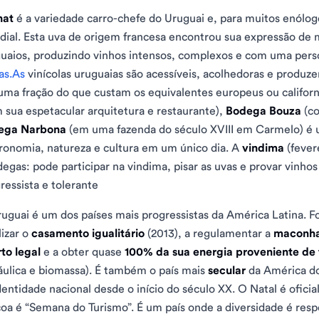
nat
é a variedade carro-chefe do Uruguai e, para muitos enólog
ial. Esta uva de origem francesa encontrou sua expressão de m
uaios, produzindo vinhos intensos, complexos e com uma perso
as.As
vinícolas uruguaias são acessíveis, acolhedoras e produz
uma fração do que custam os equivalentes europeus ou californ
 sua espetacular arquitetura e restaurante),
Bodega Bouza
(co
ega Narbona
(em uma fazenda do século XVIII em Carmelo) é 
ronomia, natureza e cultura em um único dia. A
vindima
(fevere
degas: pode participar na vindima, pisar as uvas e provar vinh
ressista e tolerante
uguai é um dos países mais progressistas da América Latina. Fo
lizar o
casamento igualitário
(2013), a regulamentar a
maconh
to legal
e a obter quase
100% da sua energia proveniente de 
áulica e biomassa). É também o país mais
secular
da América do 
dentidade nacional desde o início do século XX. O Natal é ofici
oa é “Semana do Turismo”. É um país onde a diversidade é respe