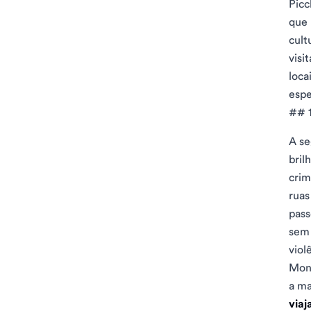
Picc
que 
cult
visi
loca
espe
## 1
A se
bril
crim
ruas
pass
sem 
viol
Mont
a ma
viaj