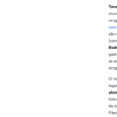
Tan
mund
urug
outr
são 
(com
Bod
gast
as a
prog
O Ur
lega
abor
hidr
da i
Pásc