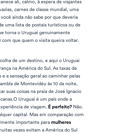
anece ali, calmo, à espera de viajantes
azias, carnes de classe mundial, uma
e você ainda não sabe por que deveria
e uma lista de postais turísticos ou de
que torna o Uruguai genuinamente
z com que quem o visita queira voltar.
scolha de um destino, e aqui o Uruguai
rança na América do Sul. As taxas de
os e a sensação geral ao caminhar pelas
Rambla de Montevidéu às 10 da noite,
r suas coisas na praia de José Ignacio
icanas.O Uruguai é um país onde a
experiência de viagem.
É perfeito?
Não.
ualquer capital. Mas em comparação com
ialmente importante para
mulheres
muitas vezes evitam a América do Sul