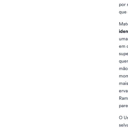
por 
que 
Mat
iden
uma 
em q
supe
quen
mão 
mome
mais
erva
Ramb
par
O U
selv