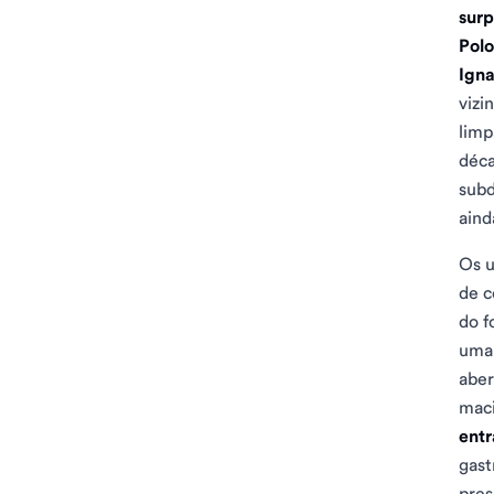
sur
Polo
Igna
vizi
limp
déca
subd
aind
Os u
de c
do f
uma
aber
maci
ent
gast
pres