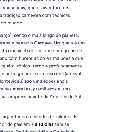
chinchulinas) que os aventureiros
a tradição carnívora com técnicas
o do mundo
 março), sendo o mais longo do planeta,
amba e penas: o Carnaval Uruguaio é um
eatro musical satírico onde um grupo de
idiano com humor ácido e uma poesia que
uruguaio: irônico, terno e profundamente
é a outra grande expressão do Carnaval.
Montevidéu) são uma experiência
 velhas mamães, gramilleros e uma
 mais impressionante da América do Sul.
 argentinas ou estados brasileiros. E
lhor do país em
7 a 10 dias
sem se
mplicada. De Montevidéu a Colônia do