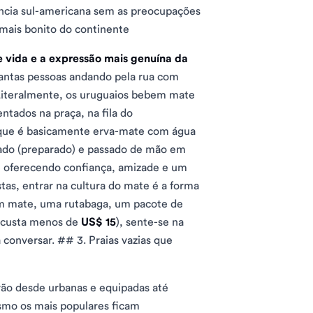
ência sul-americana sem as preocupações
 mais bonito do continente
 de vida e a expressão mais genuína da
antas pessoas andando pela rua com
Literalmente, os uruguaios bebem mate
ntados na praça, na fila do
 (que é basicamente erva-mate com água
ado (preparado) e passado de mão em
 oferecendo confiança, amizade e um
as, entrar na cultura do mate é a forma
um mate, uma rutabaga, um pacote de
o custa menos de
US$ 15
), sente-se na
onversar. ## 3. Praias vazias que
ão desde urbanas e equipadas até
smo os mais populares ficam