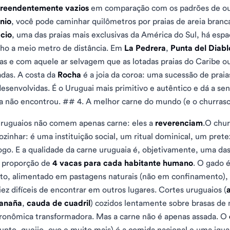
preendentemente vazios
em comparação com os padrões de out
nio
, você pode caminhar quilômetros por praias de areia bran
cio
, uma das praias mais exclusivas da América do Sul, há espa
nho a meio metro de distância. Em
La Pedrera
,
Punta del Diabl
as e com aquele ar selvagem que as lotadas praias do Caribe 
das. A costa da
Rocha
é a joia da coroa: uma sucessão de praia
esenvolvidas. É o Uruguai mais primitivo e autêntico e dá a s
a não encontrou. ## 4. A melhor carne do mundo (e o churrasc
ruguaios não comem apenas carne: eles a
reverenciam
.O chu
ozinhar: é uma instituição social, um ritual dominical, um pretex
ogo. E a qualidade da carne uruguaia é, objetivamente, uma d
 proporção de
4 vacas para cada habitante humano
. O gado 
to, alimentado em pastagens naturais (não em confinamento), 
ez difíceis de encontrar em outros lugares. Cortes uruguaios (
ranaña
,
cauda de cuadril
) cozidos lentamente sobre brasas de
ronômica transformadora. Mas a carne não é apenas assada. O
unto, queijo, ovo e muito mais) é a comida nacional e uma igu