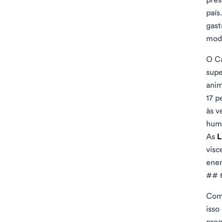
país
gast
mode
O Ca
supe
anim
17 p
às v
hum
As
L
visc
ener
## 6
Com
isso
preo