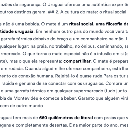
razões de segurança. O Uruguai oferece uma autêntica experi
outros destinos geram. ## 2. A cultura do mate: o ritual social
e não é uma bebida. O mate é um
ritual social, uma filosofia
tidade uruguaia
. Em nenhum outro país do mundo você verá t
garrafa térmica debaixo do braço e um companheiro na mão. 
ualquer lugar: na praia, no trabalho, no ônibus, caminhando, se
rmercado. O que torna o mate especial não é a infusão em si
te), mas o que ela representa:
compartilhar
. O mate é prepar
em rodada. Quando alguém lhe oferece companheiro, está lhe
nto de conexão humana. Rejeitá-lo é quase rude.Para os turist
 rápida e genuína de se conectar com os uruguaios. Compre 
 e uma garrafa térmica em qualquer supermercado (tudo junt
la de Montevidéu e comece a beber. Garanto que alguém virá c
ecem de outro mundo
ruguai tem mais de
660 quilômetros de litoral
com praias que v
agens e completamente desertas. E na maior parte do ano, me