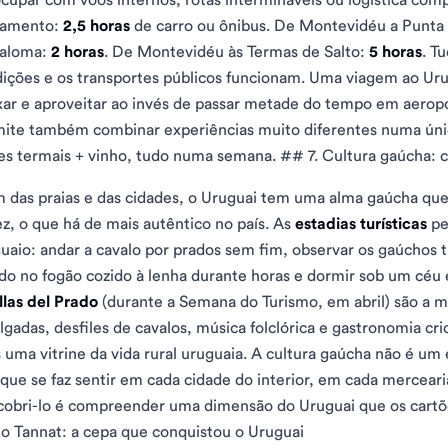
ramento:
2,5 horas
de carro ou ônibus. De Montevidéu a Punta 
Paloma:
2 horas
. De Montevidéu às Termas de Salto:
5 horas
. T
ições e os transportes públicos funcionam. Uma viagem ao U
xar e aproveitar ao invés de passar metade do tempo em aerop
ite também combinar experiências muito diferentes numa únic
es termais + vinho, tudo numa semana. ## 7. Cultura gaúcha: c
 das praias e das cidades, o Uruguai tem uma alma gaúcha que
ez, o que há de mais autêntico no país. As
estadias turísticas
pe
uaio: andar a cavalo por prados sem fim, observar os gaúchos
do no fogão cozido à lenha durante horas e dormir sob um céu 
llas del Prado
(durante a Semana do Turismo, em abril) são a m
lgadas, desfiles de cavalos, música folclórica e gastronomia cri
 uma vitrine da vida rural uruguaia. A cultura gaúcha não é um 
 que se faz sentir em cada cidade do interior, em cada mercear
obri-lo é compreender uma dimensão do Uruguai que os cartõe
o Tannat: a cepa que conquistou o Uruguai