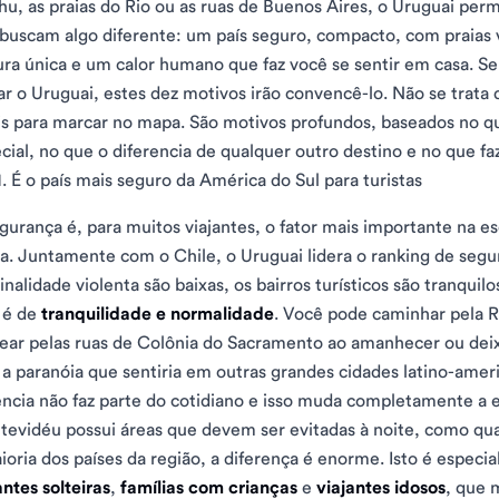
hu, as praias do Rio ou as ruas de Buenos Aires, o Uruguai perm
buscam algo diferente: um país seguro, compacto, com praias v
ura única e um calor humano que faz você se sentir em casa. S
tar o Uruguai, estes dez motivos irão convencê-lo. Não se trata d
is para marcar no mapa. São motivos profundos, baseados no 
cial, no que o diferencia de qualquer outro destino e no que fa
. É o país mais seguro da América do Sul para turistas
gurança é, para muitos viajantes, o fator mais importante na e
ha. Juntamente com o Chile, o Uruguai lidera o ranking de segu
inalidade violenta são baixas, os bairros turísticos são tranquil
 é de
tranquilidade e normalidade
. Você pode caminhar pela 
ear pelas ruas de Colônia do Sacramento ao amanhecer ou deixa
a paranóia que sentiria em outras grandes cidades latino-amer
ência não faz parte do cotidiano e isso muda completamente a 
evidéu possui áreas que devem ser evitadas à noite, como q
ioria dos países da região, a diferença é enorme. Isto é espec
antes solteiras
,
famílias com crianças
e
viajantes idosos
, que 