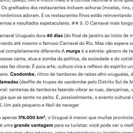
. Os grelhados dos restaurantes incluem achuras (moelas, rins, 
ronômicos adoram. E os restaurantes finos estão reinventando 
rnas e resultados espetaculares. ## 5. O Carnaval mais long
rnaval Uruguaio dura
40 dias
(do final de janeiro ao início de
rando até mesmo o famoso Carnaval do Rio. Mas não espere s
al completamente diferente.A
murga
é a estrela: gênero de t
essoas canta, atua e zomba da política, da sociedade e do cot
ezes faz chorar. É pura arte, cultura viva e reflexo do espírito 
ano.
Candombe
, ritmo de tambores de raízes afro-uruguaias, 
lamadas
(desfile de trupes de candombe pelo Distrito Sul de 
eral: centenas de tambores fazendo vibrar as ruas, dançarinas,
gia que se sente no peito. É, possivelmente, o evento cultural
. Um país pequeno e fácil de navegar
 apenas
176.000 km²
, o Uruguai é menor que muitas províncias
 é uma
grande vantagem
para os turistas: você pode ver o me
cupar com vôos internos, rotas intermináveis ​​ou logística co