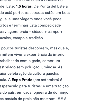
del Este:
1,5 horas
. De Punta del Este a
udo está perto, as estradas estão em boas
ruguai é uma viagem onde você pode
ortos e terminais.Esta compacidade
a viagem: praia + cidade + campo +
avalos, campo e tradição
 poucos turistas descobrem, mas que é,
rmitem viver a experiência do interior
 trabalhando com o gado, comer um
estrelado sem poluição luminosa. As
aior celebração da cultura gaúcha:
oula. A
Expo Prado
(em setembro) é
espetáculo para turistas: é uma tradição
ia do país, em cada fogueira de domingo.
s postais de praia não mostram. ## 8.