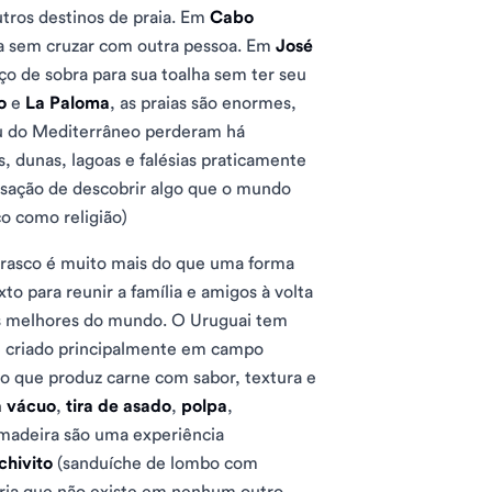
ros destinos de praia. Em
Cabo
ca sem cruzar com outra pessoa. Em
José
ço de sobra para sua toalha sem ter seu
o
e
La Paloma
, as praias são enormes,
ou do Mediterrâneo perderam há
s, dunas, lagoas e falésias praticamente
ensação de descobrir algo que o mundo
o como religião)
rrasco é muito mais do que uma forma
to para reunir a família e amigos à volta
as melhores do mundo. O Uruguai tem
é criado principalmente em campo
o que produz carne com sabor, textura e
a vácuo
,
tira de asado
,
polpa
,
 madeira são uma experiência
chivito
(sanduíche de lombo com
aria que não existe em nenhum outro