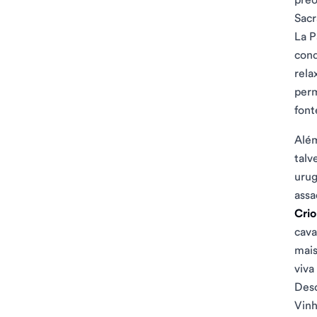
Sac
La 
cond
rela
perm
font
Além
talv
urug
assa
Crio
cava
mais
viva
Desc
Vinh