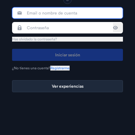
Has olvidado la contraseña?
Iniciar sesión
¿No tienes una cuenta?
Regístrarme
Ver experiencias