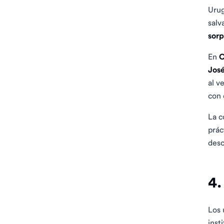
Urug
salv
sor
En
C
José
al v
con 
La c
prác
desc
4.
Los 
inst