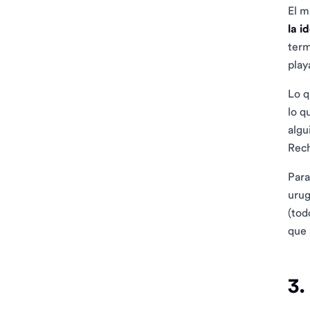
El m
la i
term
play
Lo q
lo q
algu
Rech
Para
urug
(tod
que 
3.