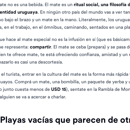
ate no es una bebida. El mate es un
ritual social, una filosofí
dentidad uruguaya
. En ningún otro país del mundo vas a ver ta
o bajo el brazo y un mate en la mano. Literalmente, los urugu
a, en el trabajo, en el ómnibus, caminando, sentados en una pla
ue hace al mate especial no es la infusión en sí (que es básica
ue representa:
compartir
. El mate se ceba (prepara) y se pas
ien te ofrece mate, te está ofreciendo confianza, amistad y 
azarlo es casi una descortesía.
 el turista, entrar en la cultura del mate es la forma más rápid
uayos. Comprá un mate, una bombilla, un paquete de yerba y
o junto cuesta menos de
USD 15
), sentate en la Rambla de Mon
alguien se va a acercar a charlar.
 Playas vacías que parecen de 