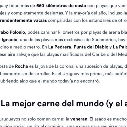
uay tiene más de
660 kilómetros de costa
con playas que van 
ajes y completamente desiertas. Y la mayoría del año, incluso l
prendentemente vacías
comparadas con los estándares de otros
abo Polonio
, podés caminar kilómetros por playas de arena bla
 Ignacio
, una de las playas más exclusivas de Sudamérica, hay e
ecino a medio metro. En
La Pedrera
,
Punta del Diablo
y
La Pa
ese aire salvaje que las playas masificadas del Caribe o del M
osta de
Rocha
es la joya de la corona: una sucesión de playas, 
ticamente sin desarrollar. Es el Uruguay más primal, más autént
ubriendo algo que el mundo todavía no encontró.
 La mejor carne del mundo (y el
uruguayos no solo comen carne: la
veneran
. El asado es mucho
itución social, un ritual dominical, una excusa para reunirse con