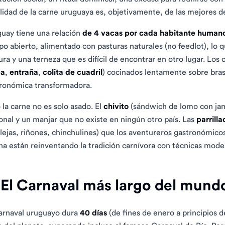
alidad de la carne uruguaya es, objetivamente, de las mejores 
uay tiene una relación
de 4 vacas por cada habitante human
o abierto, alimentado con pasturas naturales (no feedlot), lo 
ura y una terneza que es difícil de encontrar en otro lugar. Los 
pa
,
entraña
,
colita de cuadril
) cocinados lentamente sobre bras
ronómica transformadora.
 la carne no es solo asado. El
chivito
(sándwich de lomo con jam
onal y un manjar que no existe en ningún otro país. Las
parrilla
lejas, riñones, chinchulines) que los aventureros gastronómicos
na están reinventando la tradición carnívora con técnicas mode
 El Carnaval más largo del mund
arnaval uruguayo dura
40 días
(de fines de enero a principios d