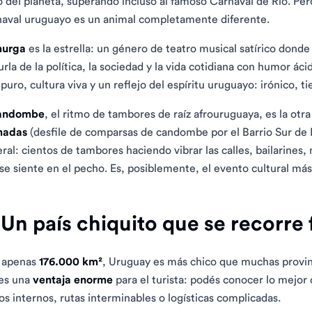
o del planeta, superando incluso al famoso Carnaval de Río. Pe
aval uruguayo es un animal completamente diferente.
urga
es la estrella: un género de teatro musical satírico donde
urla de la política, la sociedad y la vida cotidiana con humor áci
 puro, cultura viva y un reflejo del espíritu uruguayo: irónico
andombe
, el ritmo de tambores de raíz afrouruguaya, es la otr
madas
(desfile de comparsas de candombe por el Barrio Sur de
eral: cientos de tambores haciendo vibrar las calles, bailarines
se siente en el pecho. Es, posiblemente, el evento cultural m
 Un país chiquito que se recorre 
 apenas
176.000 km²
, Uruguay es más chico que muchas provinc
es una
ventaja enorme
para el turista: podés conocer lo mejor 
os internos, rutas interminables o logísticas complicadas.