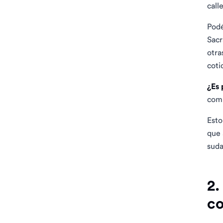
call
Podé
Sacr
otra
coti
¿Es 
comp
Esto
que 
suda
2.
co