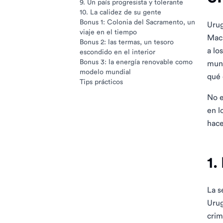
9. Un país progresista y tolerante
10. La calidez de su gente
Bonus 1: Colonia del Sacramento, un
Urug
viaje en el tiempo
Mach
Bonus 2: las termas, un tesoro
a lo
escondido en el interior
Bonus 3: la energía renovable como
mund
modelo mundial
qué 
Tips prácticos
No e
en l
hace
1.
La s
Urug
crim