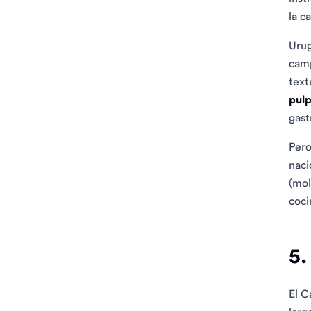
la c
Urug
camp
text
pul
gast
Pero
naci
(mol
coci
5.
El C