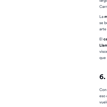
larg
Carn
La
m
se b
arte
El
c
Lla
visc
que 
6.
Con
eso 
vuel